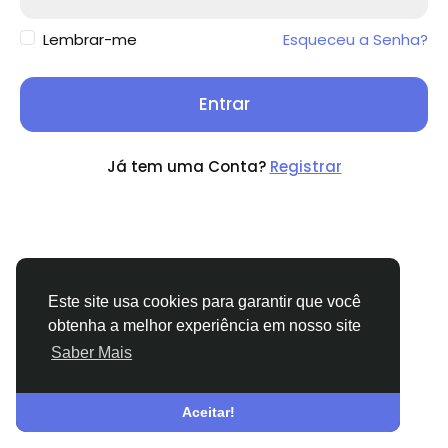
Lembrar-me
Esqueceu a Senha?
Entrar
Já tem uma Conta?
Registrar
Este site usa cookies para garantir que você
obtenha a melhor experiência em nosso site
Saber Mais
© 2026 TamilValai
Portuguese
Sobre
Termos
Privacidade
Fale Conosco
Diretório
Aceitar!